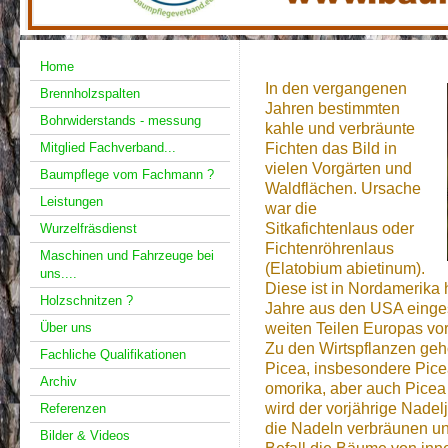
Home
In den vergangenen
Brennholzspalten
Jahren bestimmten
Bohrwiderstands - messung
kahle und verbräunte
Fichten das Bild in
Mitglied Fachverband...
vielen Vorgärten und
Baumpflege vom Fachmann ?
Waldflächen. Ursache
Leistungen
war die
Sitkafichtenlaus oder
Wurzelfräsdienst
Fichtenröhrenlaus
Maschinen und Fahrzeuge bei
(Elatobium abietinum).
uns....
Diese ist in Nordamerika
Holzschnitzen ?
Jahre aus den USA eingesc
weiten Teilen Europas vor
Über uns
Zu den Wirtspflanzen gehö
Fachliche Qualifikationen
Picea, insbesondere Pice
Archiv
omorika, aber auch Picea
wird der vorjährige Nadel
Referenzen
die Nadeln verbräunen und
Bilder & Videos