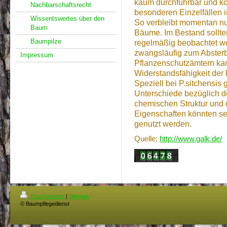
kaum durchführbar und ko
Nachbarschaftsrecht
besonderen Einzelfällen i
Wissentswertes über den
So verbleibt momentan nur
Baum
Bäume. Im Bestand sollte
Baumpilze
regelmäßig beobachtet we
zwangsläufig zum Absterb
Impressum
Pflanzenschutzämtern kam
Widerstandsfähigkeit der P
Speziell bei P.sitchensis 
Unterschiede bezüglich de
chemischen Struktur und 
Eigenschaften könnten se
genutzt werden.
Quelle:
http://www.galk.de/
Druckversion
|
Sitemap
© Baumpflegedienst