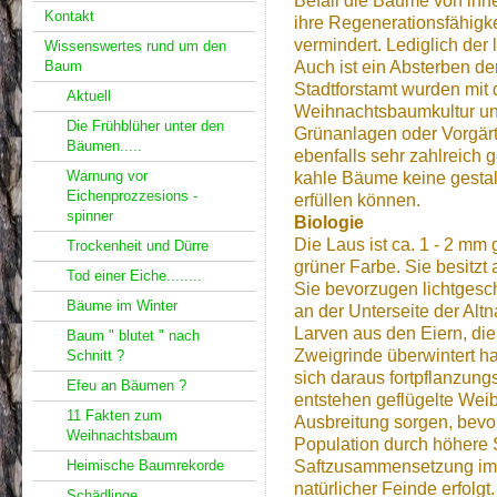
Befall die Bäume von inn
Kontakt
ihre Regenerationsfähigk
vermindert. Lediglich der 
Wissenswertes rund um den
Auch ist ein Absterben d
Baum
Stadtforstamt wurden mit 
Aktuell
Weihnachtsbaumkultur un
Die Frühblüher unter den
Grünanlagen oder Vorgär
Bäumen.....
ebenfalls sehr zahlreich g
Warnung vor
kahle Bäume keine gestal
Eichenprozzesions -
erfüllen können.
spinner
Biologie
Die Laus ist ca. 1 - 2 mm
Trockenheit und Dürre
grüner Farbe. Sie besitzt 
Tod einer Eiche........
Sie bevorzugen lichtges
Bäume im Winter
an der Unterseite der Altn
Larven aus den Eiern, di
Baum " blutet " nach
Zweigrinde überwintert h
Schnitt ?
sich daraus fortpflanzun
Efeu an Bäumen ?
entstehen geflügelte Weib
11 Fakten zum
Ausbreitung sorgen, bevo
Weihnachtsbaum
Population durch höhere
Heimische Baumrekorde
Saftzusammensetzung im
natürlicher Feinde erfolgt
Schädlinge