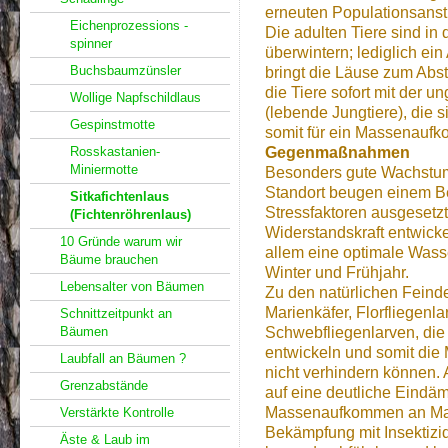
erneuten Populationsanst
Eichenprozessions -
Die adulten Tiere sind in 
spinner
überwintern; lediglich ei
Buchsbaumzünsler
bringt die Läuse zum Abs
die Tiere sofort mit der 
Wollige Napfschildlaus
(lebende Jungtiere), die s
Gespinstmotte
somit für ein Massenaufk
Rosskastanien-
Gegenmaßnahmen
Miniermotte
Besonders gute Wachstum
Standort beugen einem Be
Sitkafichtenlaus
Stressfaktoren ausgesetzt
(Fichtenröhrenlaus)
Widerstandskraft entwicke
10 Gründe warum wir
allem eine optimale Wass
Bäume brauchen
Winter und Frühjahr.
Lebensalter von Bäumen
Zu den natürlichen Feinde
Marienkäfer, Florfliegen
Schnittzeitpunkt an
Bäumen
Schwebfliegenlarven, die
entwickeln und somit di
Laubfall an Bäumen ?
nicht verhindern können. 
Grenzabstände
auf eine deutliche Eind
Massenaufkommen an Mari
Verstärkte Kontrolle
Bekämpfung mit Insektizid
Äste & Laub im