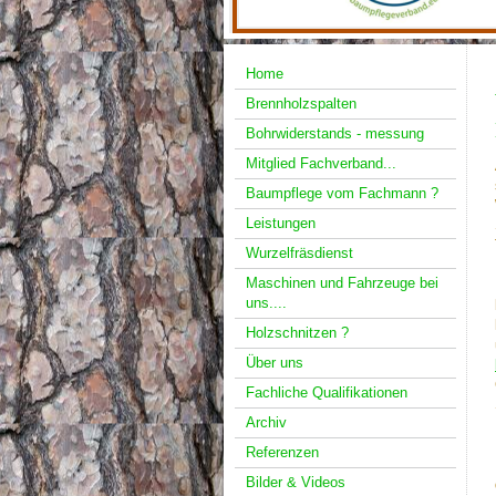
Home
Brennholzspalten
Bohrwiderstands - messung
Mitglied Fachverband...
Baumpflege vom Fachmann ?
Leistungen
Wurzelfräsdienst
Maschinen und Fahrzeuge bei
uns....
Holzschnitzen ?
Über uns
Fachliche Qualifikationen
Archiv
Referenzen
Bilder & Videos