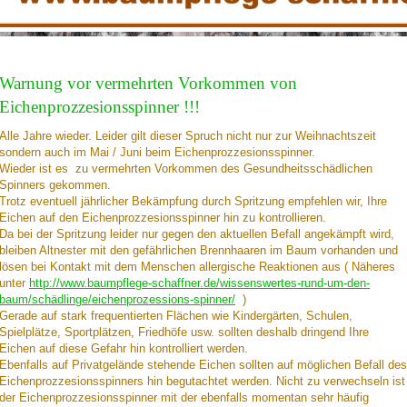
Warnung vor vermehrten Vorkommen von
Eichenprozzesionsspinner !!!
Alle Jahre wieder. Leider gilt dieser Spruch nicht nur zur Weihnachtszeit
sondern auch im Mai / Juni beim Eichenprozzesionsspinner.
Wieder ist es zu vermehrten Vorkommen des Gesundheitsschädlichen
Spinners gekommen.
Trotz eventuell jährlicher Bekämpfung durch Spritzung empfehlen wir, Ihre
Eichen auf den Eichenprozzesionsspinner hin zu kontrollieren.
Da bei der Spritzung leider nur gegen den aktuellen Befall angekämpft wird,
bleiben Altnester mit den gefährlichen Brennhaaren im Baum vorhanden und
lösen bei Kontakt mit dem Menschen allergische Reaktionen aus ( Näheres
unter
http://www.baumpflege-schaffner.de/wissenswertes-rund-um-den-
baum/schädlinge/eichenprozessions-spinner/
)
Gerade auf stark frequentierten Flächen wie Kindergärten, Schulen,
Spielplätze, Sportplätzen, Friedhöfe usw. sollten deshalb dringend Ihre
Eichen auf diese Gefahr hin kontrolliert werden.
Ebenfalls auf Privatgelände stehende Eichen sollten auf möglichen Befall des
Eichenprozzesionsspinners hin begutachtet werden. Nicht zu verwechseln ist
der Eichenprozzesionsspinner mit der ebenfalls momentan sehr häufig